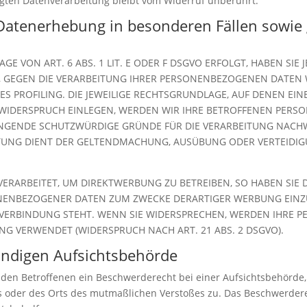
lgten Datenverarbeitung bleibt vom Widerruf unberührt.
Datenerhebung in besonderen Fällen sowie 
 VON ART. 6 ABS. 1 LIT. E ODER F DSGVO ERFOLGT, HABEN SIE J
, GEGEN DIE VERARBEITUNG IHRER PERSONENBEZOGENEN DATEN W
ES PROFILING. DIE JEWEILIGE RECHTSGRUNDLAGE, AUF DENEN EI
 WIDERSPRUCH EINLEGEN, WERDEN WIR IHRE BETROFFENEN PER
INGENDE SCHUTZWÜRDIGE GRÜNDE FÜR DIE VERARBEITUNG NACHWE
EITUNG DIENT DER GELTENDMACHUNG, AUSÜBUNG ODER VERTEID
RARBEITET, UM DIREKTWERBUNG ZU BETREIBEN, SO HABEN SIE D
NENBEZOGENER DATEN ZUM ZWECKE DERARTIGER WERBUNG EINZULE
 VERBINDUNG STEHT. WENN SIE WIDERSPRECHEN, WERDEN IHRE
G VERWENDET (WIDERSPRUCH NACH ART. 21 ABS. 2 DSGVO).
ändigen Aufsichts­behörde
 den Betroffenen ein Beschwerderecht bei einer Aufsichtsbehörde,
es oder des Orts des mutmaßlichen Verstoßes zu. Das Beschwerder