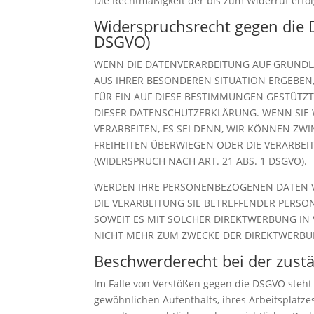
Die Rechtmäßigkeit der bis zum Widerruf erfo
Widerspruchsrecht gegen die 
DSGVO)
WENN DIE DATENVERARBEITUNG AUF GRUNDLAGE
AUS IHRER BESONDEREN SITUATION ERGEBEN
FÜR EIN AUF DIESE BESTIMMUNGEN GESTÜTZT
DIESER DATENSCHUTZERKLÄRUNG. WENN SIE
VERARBEITEN, ES SEI DENN, WIR KÖNNEN ZW
FREIHEITEN ÜBERWIEGEN ODER DIE VERARB
(WIDERSPRUCH NACH ART. 21 ABS. 1 DSGVO).
WERDEN IHRE PERSONENBEZOGENEN DATEN VE
DIE VERARBEITUNG SIE BETREFFENDER PERSO
SOWEIT ES MIT SOLCHER DIREKTWERBUNG IN
NICHT MEHR ZUM ZWECKE DER DIREKTWERBUN
Beschwerde­recht bei der zust
Im Falle von Verstößen gegen die DSGVO steht
gewöhnlichen Aufenthalts, ihres Arbeitsplatz